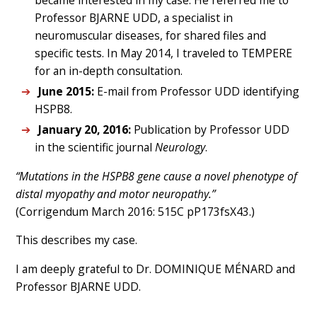
became interested in my case. He referred me to
Professor BJARNE UDD, a specialist in
neuromuscular diseases, for shared files and
specific tests. In May 2014, I traveled to TEMPERE
for an in-depth consultation.
June 2015:
E-mail from Professor UDD identifying
HSPB8.
January 20, 2016:
Publication by Professor UDD
in the scientific journal
Neurology
.
“Mutations in the HSPB8 gene cause a novel phenotype of
distal myopathy and motor neuropathy.”
(Corrigendum March 2016: 515C pP173fsX43.)
This describes my case.
I am deeply grateful to Dr. DOMINIQUE MÉNARD and
Professor BJARNE UDD.