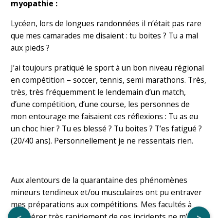
myopathie :
Lycéen, lors de longues randonnées il n’était pas rare
que mes camarades me disaient : tu boites ? Tu a mal
aux pieds ?
J’ai toujours pratiqué le sport à un bon niveau régional
en compétition – soccer, tennis, semi marathons. Très,
très, très fréquemment le lendemain d’un match,
d’une compétition, d’une course, les personnes de
mon entourage me faisaient ces réflexions : Tu as eu
un choc hier ? Tu es blessé ? Tu boites ? T’es fatigué ?
(20/40 ans). Personnellement je ne ressentais rien.
Aux alentours de la quarantaine des phénomènes
mineurs tendineux et/ou musculaires ont pu entraver
mes préparations aux compétitions. Mes facultés à
récupérer très rapidement de ces incidents ne m’ont
<
>